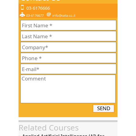
03-6176666
03-6176677
info@sela.co.il
SEND
Related Courses