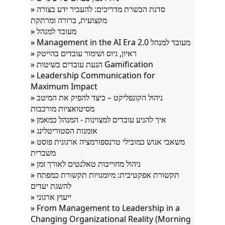
» סדנת הכשרת מדריכים: להעביר ידע בצורה
מקצועית, ברורה ומרתקת
» מעובד למנהל
» Management in the AI Era מעובד למנהל 2.0
» ראיון, גיוס ושימור עובדים בהייטק
» הנעת עובדים בשיטות Gamification
» Leadership Communication for
Maximum Impact
» ניהול הקונפליקט – כיצד להפיק את המיטב
מסיטואציות מורכבות
» איך להניע עובדים למצוינות - המנהל כמאמן
» אומנות הסטוריטלינג
» משאבי אנוש כמובילי טרנספורמציה ארגונית פוסט
משברית
» ניהול מחוייבות טאלנטים לאורך זמן
» תקשורת אפקטיבית: מיומנויות תקשורת כמפתח
להשגת יעדים
» ייעוץ ארגוני
» From Management to Leadership in a
Changing Organizational Reality (Morning