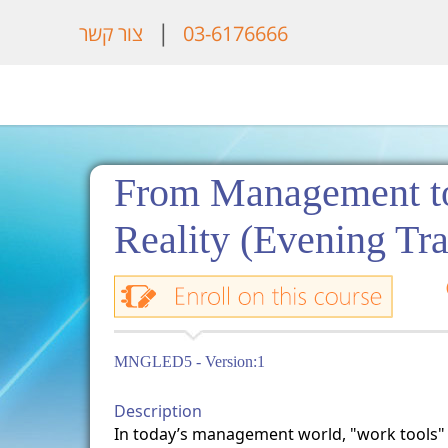
|
צור קשר
03-6176666
From Management to 
Reality (Evening Tr
MNGLED5 - Version:1
Description
In today’s management world, "work tools" 