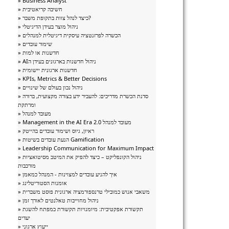
» Business Analyst
» חשיבה קריאטיבית
» כיצד לנהל צוות בתקופת משבר?
» ניהול מוצר בעידן הדיגיטלי
» הכשרה לפרזנטציה עיסקית דיגיטלית למנהלים
» שימור עובדים
» חדשנות או למות
» AIניהול חדשנות בארגונים בעידן ה
» חדשנות ארגונית יישומית
» KPIs, Metrics & Better Decisions
» ניהול נכון בעולם של שינויים
» סדנת הכשרת מדריכים: להעביר ידע בצורה מקצועית, ברורה
ומרתקת
» מעובד למנהל
» Management in the AI Era מעובד למנהל 2.0
» ראיון, גיוס ושימור עובדים בהייטק
» הנעת עובדים בשיטות Gamification
» Leadership Communication for Maximum Impact
» ניהול הקונפליקט – כיצד להפיק את המיטב מסיטואציות
מורכבות
» איך להניע עובדים למצוינות - המנהל כמאמן
» אומנות הסטוריטלינג
» משאבי אנוש כמובילי טרנספורמציה ארגונית פוסט משברית
» ניהול מחוייבות טאלנטים לאורך זמן
» תקשורת אפקטיבית: מיומנויות תקשורת כמפתח להשגת
יעדים
» ייעוץ ארגוני