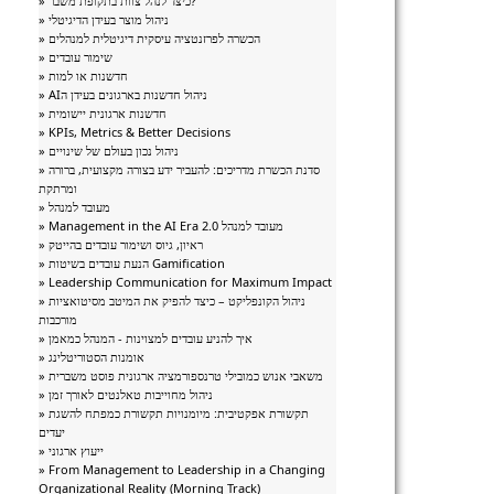
» כיצד לנהל צוות בתקופת משבר?
» ניהול מוצר בעידן הדיגיטלי
» הכשרה לפרזנטציה עיסקית דיגיטלית למנהלים
» שימור עובדים
» חדשנות או למות
» AIניהול חדשנות בארגונים בעידן ה
» חדשנות ארגונית יישומית
» KPIs, Metrics & Better Decisions
» ניהול נכון בעולם של שינויים
» סדנת הכשרת מדריכים: להעביר ידע בצורה מקצועית, ברורה
ומרתקת
» מעובד למנהל
» Management in the AI Era מעובד למנהל 2.0
» ראיון, גיוס ושימור עובדים בהייטק
» הנעת עובדים בשיטות Gamification
» Leadership Communication for Maximum Impact
» ניהול הקונפליקט – כיצד להפיק את המיטב מסיטואציות
מורכבות
» איך להניע עובדים למצוינות - המנהל כמאמן
» אומנות הסטוריטלינג
» משאבי אנוש כמובילי טרנספורמציה ארגונית פוסט משברית
» ניהול מחוייבות טאלנטים לאורך זמן
» תקשורת אפקטיבית: מיומנויות תקשורת כמפתח להשגת
יעדים
» ייעוץ ארגוני
» From Management to Leadership in a Changing
Organizational Reality (Morning Track)